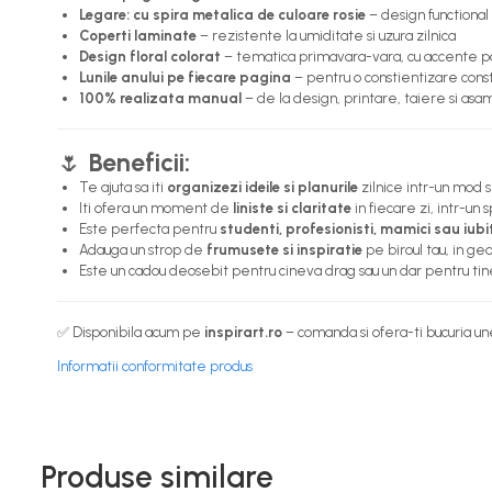
Legare: cu spira metalica de culoare rosie
– design functional 
Coperti laminate
– rezistente la umiditate si uzura zilnica
Design floral colorat
– tematica primavara-vara, cu accente pa
Lunile anului pe fiecare pagina
– pentru o constientizare consta
100% realizata manual
– de la design, printare, taiere si asa
🌷
Beneficii:
Te ajuta sa iti
organizezi ideile si planurile
zilnice intr-un mod st
Iti ofera un moment de
liniste si claritate
in fiecare zi, intr-un s
Este perfecta pentru
studenti, profesionisti, mamici sau i
Adauga un strop de
frumusete si inspiratie
pe biroul tau, in gea
Este un cadou deosebit pentru cineva drag sau un dar pentru tine
✅ Disponibila acum pe
inspirart.ro
– comanda si ofera-ti bucuria un
Informatii conformitate produs
Produse similare