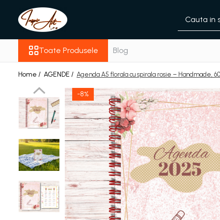
Toate Produsele
Toate Produsele
Blog
Acasa
Produse
Home /
AGENDE /
Agenda A5 florala cu spirala rosie – Handmade, 60 fi
AGENDE
-8%
BLOCNOTES/MEMO PADS/
NOTEPADS
PLANNERE MAGNETICE ȘI
ORGANIZATOARE
REUTILIZABILE
Noutati
Despre mine
Contact
BLOG