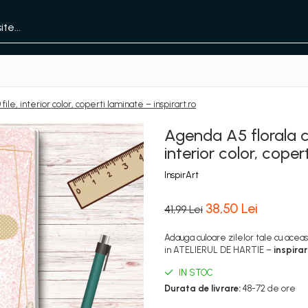
le, interior color, coperti laminate – inspirart.ro
Agenda A5 florala c
interior color, coper
InspirArt
38,50 Lei
41,99 Lei
Adauga culoare zilelor tale cu aceas
in ATELIERUL DE HARTIE –
inspirar
IN STOC
Durata de livrare:
48-72 de ore