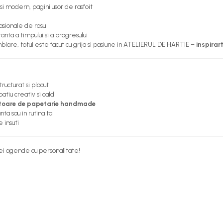
si modern, pagini usor de rasfoit
sionale de rosu
nta a timpului si a progresului
mblare, totul este facut cu grija si pasiune in ATELIERUL DE HARTIE –
inspirart
ructurat si placut
patiu creativ si cald
ubitoare de papetarie handmade
nta sau in rutina ta
 insuti
ei agende cu personalitate!