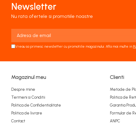
Newsletter
Nu rata ofertele si promotiile noastre
Vreau sa primesc newsletter cu promotiile magazinului. Afla mai multe in
P
Magazinul meu
Clienti
Despre mine
Metode de Pl
Termeni si Conditii
Politica de Ret
Politica de Confidentialitate
Garantia Produ
Politica de livrare
Formular de R
Contact
ANPC