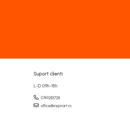
Suport clienti
L-D 09h-18h
0749283728
office@inspirart.ro