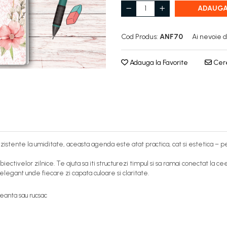
ADAUGA
Cod Produs:
ANF70
Ai nevoie d
Adauga la Favorite
Cere
istente la umiditate, aceasta agenda este atat practica, cat si estetica – per
biectivelor zilnice. Te ajuta sa iti structurezi timpul si sa ramai conectat la
 elegant unde fiecare zi capata culoare si claritate.
geanta sau rucsac