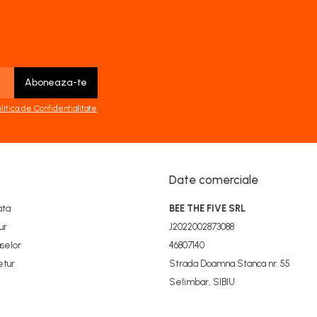
olitica de Confidentialitate
Date comerciale
ata
BEE THE FIVE SRL
ur
J2022002873088
selor
46807140
etur
Strada Doamna Stanca nr. 55
Selimbar, SIBIU