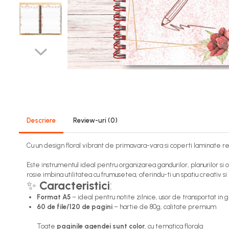
Descriere
Review-uri
(0)
Cu un design floral vibrant de primavara-vara si coperti laminate rez
Este instrumentul ideal pentru organizarea gandurilor, planurilor si o
rosie imbina utilitatea cu frumusetea, oferindu-ti un spatiu creativ si
✨
Caracteristici
:
Format A5
– ideal pentru notite zilnice, usor de transportat in 
60 de file/120 de pagini
– hartie de 80g, calitate premium
Toate
paginile agendei sunt color
, cu tematica florala