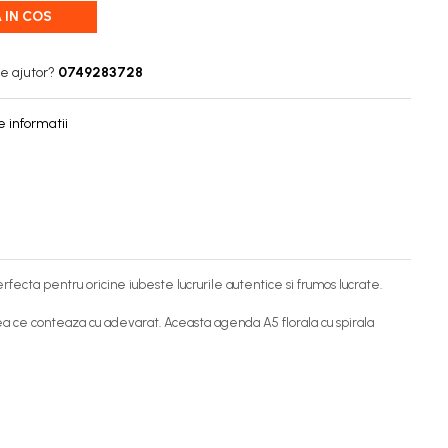
 IN COS
e ajutor?
0749283728
 informatii
fecta pentru oricine iubeste lucrurile autentice si frumos lucrate.
 ceea ce conteaza cu adevarat. Aceasta agenda A5 florala cu spirala