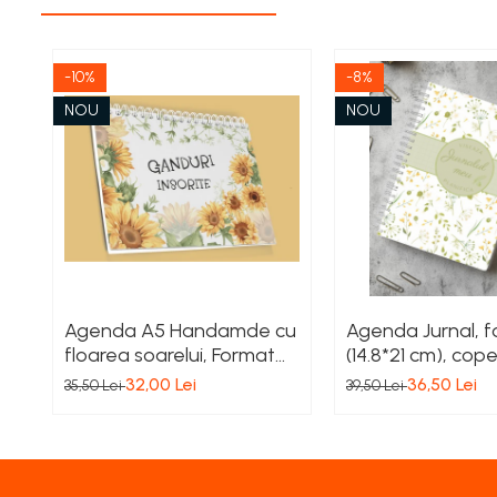
-10%
-8%
NOU
NOU
Agenda A5 Handamde cu
Agenda Jurnal, 
floarea soarelui, Format
(14.8*21 cm), cope
Landscape – coperta
cartonate premi
32,00 Lei
36,50 Lei
35,50 Lei
39,50 Lei
carton cu folie mata, 80
spirala alba – 10
file dictando, cu spirala
handmade | Inspi
alba