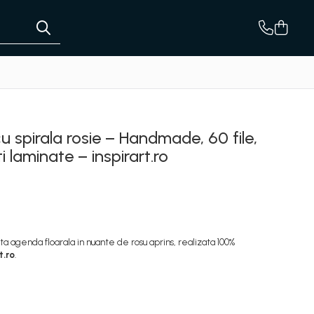
u spirala rosie – Handmade, 60 file,
ti laminate – inspirart.ro
ta agenda floarala in nuante de rosu aprins, realizata 100%
t.ro
.