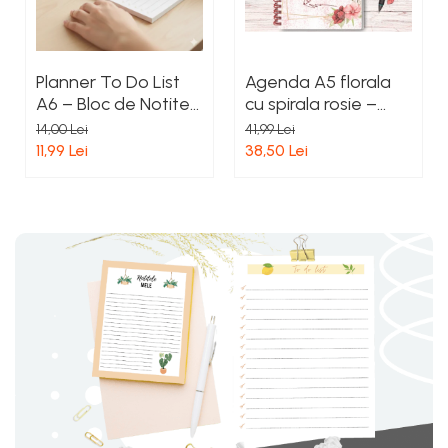
Planner To Do List
Agenda A5 florala
A6 – Bloc de Notite
cu spirala rosie –
cu Foi Detasabile in
Handmade, 60 file,
14,00 Lei
41,99 Lei
Latura Superioara -
interior color, coperti
11,99 Lei
38,50 Lei
100 File Dictando |
laminate –
Design Floarea
inspirart.ro
Soarelui Handmade