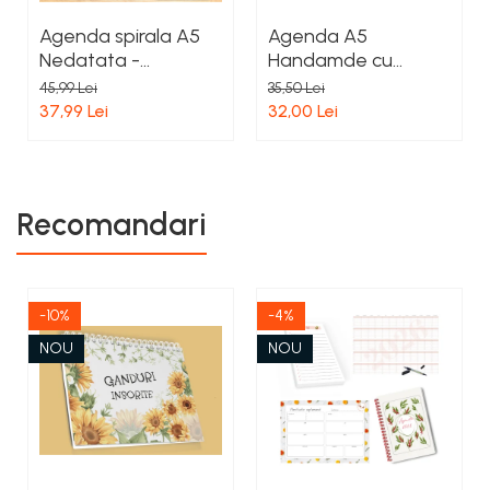
Agenda spirala A5
Agenda A5
Nedatata -
Handamde cu
Handmade cu
floarea soarelui,
45,99 Lei
35,50 Lei
Spirala, Coperti
Format Landscape –
37,99 Lei
32,00 Lei
Cartonate,
coperta carton cu
Hardcover Mat,
folie mata, 80 file
Interior Dots
dictando, cu spirala
alba
Recomandari
-10%
-4%
NOU
NOU