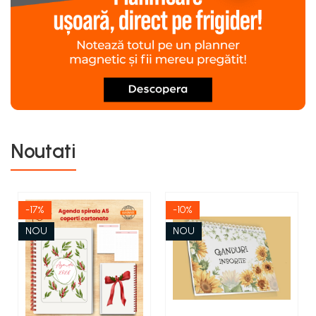
Noutati
-17%
-10%
NOU
NOU