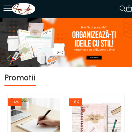
Produse
AGENDE
BLOCNOTES/MEMO PADS/
NOTEPADS
PLANNERE MAGNETICE ȘI
ORGANIZATOARE
REUTILIZABILE
Promotii
-14%
-8%