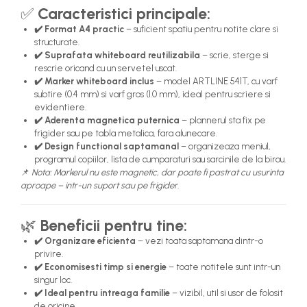
✅
Caracteristici principale:
✔️ Format A4 practic
– suficient spatiu pentru notite clare si
structurate.
✔️ Suprafata whiteboard reutilizabila
– scrie, sterge si
rescrie oricand cu un servetel uscat.
✔️ Marker whiteboard inclus
– model ARTLINE 541T, cu varf
subtire (0.4 mm) si varf gros (1.0 mm), ideal pentru scriere si
evidentiere.
✔️ Aderenta magnetica puternica
– plannerul sta fix pe
frigider sau pe tabla metalica, fara alunecare.
✔️ Design functional saptamanal
– organizeaza meniul,
programul copiilor, lista de cumparaturi sau sarcinile de la birou.
📌
Nota: Markerul nu este magnetic, dar poate fi pastrat cu usurinta
aproape – intr-un suport sau pe frigider.
🌿
Beneficii pentru tine:
✔️ Organizare eficienta
– vezi toata saptamana dintr-o
privire.
✔️ Economisesti timp si energie
– toate notitele sunt intr-un
singur loc.
✔️ Ideal pentru intreaga familie
– vizibil, util si usor de folosit
de oricine.