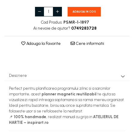
ADAUGA IN COS
Cod Produs:
PSMR-1-1897
Ai nevoie de ajutor?
0749283728
Adauga la Favorite
Cere informatii
Descriere
Perfect pentru planificarea programului zilnic si a sarcinilor
importante, acest
planner magnetic reutilizabil
te ajuta sa
vizualizezi rapid intreaga saptamana si sa ramai mereu organizat.
Ideal pentru bucatarie, birou sau orice suprafata metalica. Se
foloseste usor si se refoloseste la nesfarsit.
📌
100% handmade
, realizat manual cu grija in
ATELIERUL DE
HARTIE – inspirart.ro