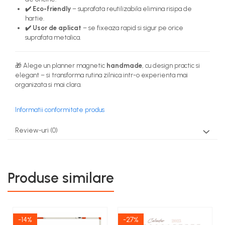
✔️ Eco-friendly
– suprafata reutilizabila elimina risipa de
hartie.
✔️ Usor de aplicat
– se fixeaza rapid si sigur pe orice
suprafata metalica.
🎁 Alege un planner magnetic
handmade
, cu design practic si
elegant – si transforma rutina zilnica intr-o experienta mai
organizata si mai clara.
Informatii conformitate produs
Review-uri
(0)
Produse similare
-14%
-27%