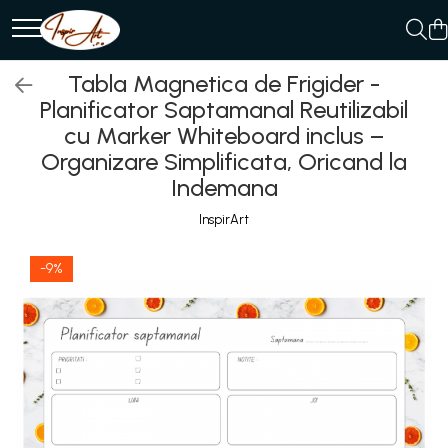
Produse
Tabla Magnetica de Frigider -
AGENDE
Planificator Saptamanal Reutilizabil
cu Marker Whiteboard inclus –
BLOCNOTES/MEMO PADS/
NOTEPADS
Organizare Simplificata, Oricand la
Indemana
PLANNERE MAGNETICE ȘI
ORGANIZATOARE
InspirArt
REUTILIZABILE
-9%