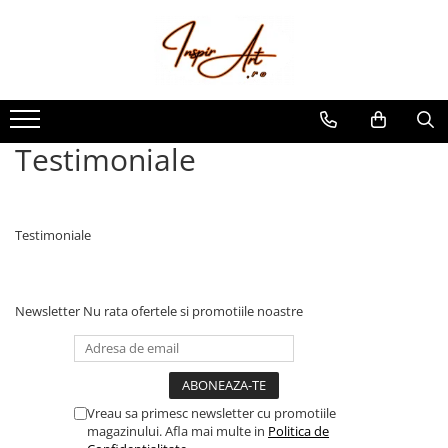
Produse
AGENDE
BLOCNOTES/MEMO PADS/
NOTEPADS
Testimoniale
PLANNERE MAGNETICE ȘI
ORGANIZATOARE REUTILIZABILE
Testimoniale
Newsletter
Nu rata ofertele si promotiile noastre
Vreau sa primesc newsletter cu promotiile
magazinului. Afla mai multe in
Politica de