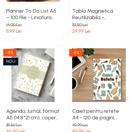
Planner To Do List A6
Tabla Magnetica
– 100 File - Liniatura
Reutilizabila -
Dictando, Tematica
Planificator pentru
14,00 Lei
32,50 Lei
Citrice, Lipire Premium
Organizarea Meniului
11,99 Lei
29,99 Lei
Saptamanal + Marker
Whiteboard cu Doua
Capete inclus, Format
-8%
-8%
A4
NOU
Agenda Jurnal, format
Caiet pentru retete
A5 (14.8*21 cm), coperti
A4 - 120 de pagini,
cartonate premium,
coperti cartonate si
39,50 Lei
49,99 Lei
spirala alba – 100%
spirala argintie, usor
36,50 Lei
45,99 Lei