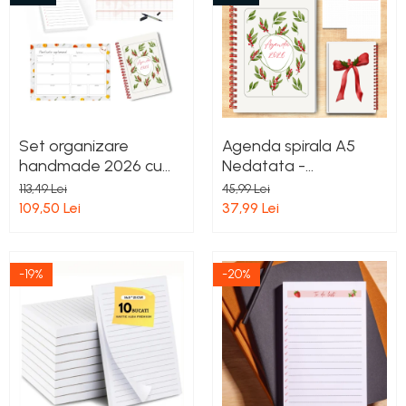
Set organizare
Agenda spirala A5
handmade 2026 cu
Nedatata -
agenda A5 florala,
Handmade cu Spirala,
113,49 Lei
45,99 Lei
planificator magnetic
Coperti Cartonate,
109,50 Lei
37,99 Lei
A4, calendar
Hardcover Mat,
magnetic A3 si to do
Interior Dots
list A6
-19%
-20%