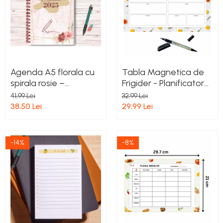
Agenda A5 florala cu
Tabla Magnetica de
spirala rosie –
Frigider - Planificator
Handmade, 60 file,
Saptamanal
41,99 Lei
32,99 Lei
interior color, coperti
Reutilizabil cu Marker
38,50 Lei
29,99 Lei
laminate – inspirart.ro
Whiteboard inclus –
Organizare
Simplificata, Oricand
-14%
-8%
la Indemana