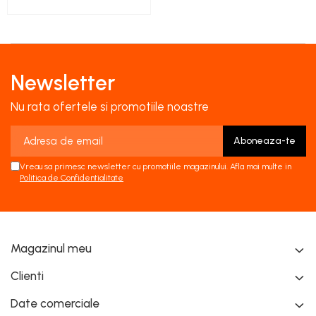
100% Handmade,
Marcă Înregistrată
OSIM
Newsletter
Nu rata ofertele si promotiile noastre
Vreau sa primesc newsletter cu promotiile magazinului. Afla mai multe in
Politica de Confidentialitate
Magazinul meu
Clienti
Date comerciale