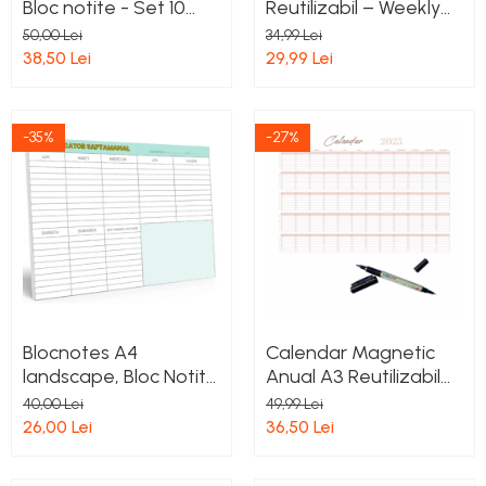
Bloc notite - Set 10
Reutilizabil – Weekly
Bucati x 50 File, Hartie
Magnetic Board |
50,00 Lei
34,99 Lei
Alba Velina 80 gr,
Planificator
38,50 Lei
29,99 Lei
Lipire Premium
Saptamanal - Marker
Whiteboard inclus
-35%
-27%
Blocnotes A4
Calendar Magnetic
landscape, Bloc Notite
Anual A3 Reutilizabil
Planificator
pentru Frigider cu
40,00 Lei
49,99 Lei
Saptamanal si Zilnic
Marker WhiteBoard
26,00 Lei
36,50 Lei
2025 - Planificator
inclus – Handmade in
pentru Studenti si
Atelierul de Hartie