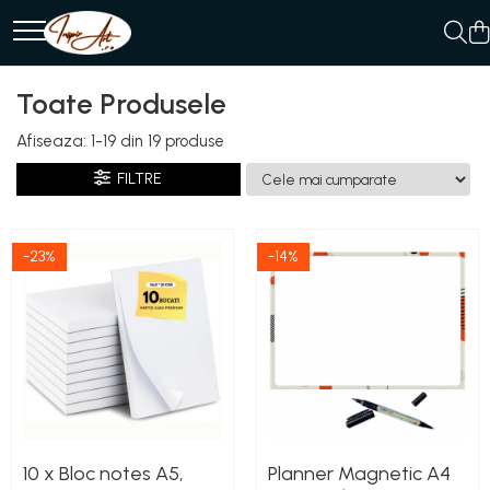
Produse
Toate Produsele
AGENDE
Afiseaza:
1-
19
din
19
produse
BLOCNOTES/MEMO PADS/
NOTEPADS
FILTRE
PLANNERE MAGNETICE ȘI
ORGANIZATOARE
REUTILIZABILE
-23%
-14%
10 x Bloc notes A5,
Planner Magnetic A4