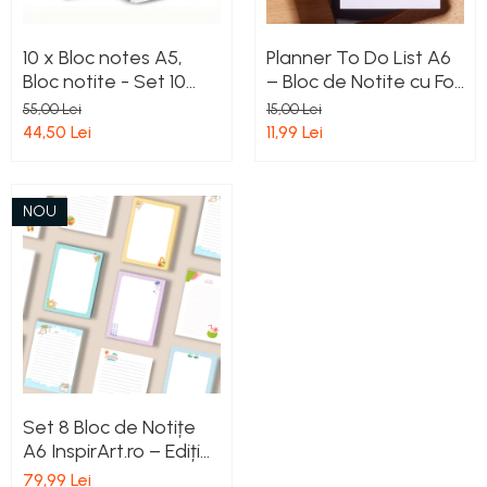
10 x Bloc notes A5,
Planner To Do List A6
Bloc notite - Set 10
– Bloc de Notite cu Foi
Bucati x 50 File, Hartie
Detasabile in Latura
55,00 Lei
15,00 Lei
Alba Dictando 80 gr,
Superioara - 100 File
44,50 Lei
11,99 Lei
Lipire Premium
Dictando | Design
Capsuni Handmade
NOU
Set 8 Bloc de Notițe
A6 InspirArt.ro – Ediția
de Vară | TO DO LIST
79,99 Lei